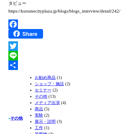
タビュー
https://kurumecityplaza.jp/blogs/blogs_interview/detail/242/
Share
Facebook
Twitter
Line
共
お勧め商品
(1)
ショップ・施設
(2)
有
セミナー
(2)
その他
(13)
メディア出演
(4)
商品
(5)
実験
(2)
その他
•
展示・説明
(3)
工作
(1)
掲載物
(3)