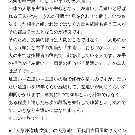
文楽を唯一無二にしているのが三人遣い。
一体の人形を主遣いが中心となり、左遣い、足遣いと呼ば
れる三人が“あ・うんの呼吸”で息を合わせて遣う。いつも
決まった相手と組むわけではなく力量も経験も違う三人が
その都度チームとなるのが特徴です。
そのため、文楽の修行は大変どころではなく、「人形のか
しら（頭）と右手の担当が「主遣い（おもづかい）」、三
人の中では指揮者の役割で、顔を出している人です。左手
の担当が「左遣い」、両足の担当が「足遣い」、この二人
は黒子です。
足遣い→左遣い→主遣いの順で修行を積むのですが、だい
たい足遣いを15年くらい経験して、左遣いが同じくらいの
期間かかります。単純に2つで30年という計算ではなく、
ある程度上達したら次の段階を並行して練習という流れで
す。いきなり主遣いにはなれません」
すごい世界です！！
●『人形浄瑠璃 文楽』の人形遣い 五代目吉田玉助さんイン