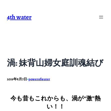
内
容
4th water
を
ス
キ
ッ
プ
渦: 妹背山婦女庭訓魂結び
2019年8月7日
powerofwater
•
今も昔もこれからも、渦が“激”熱
い！！