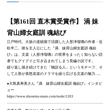
【第161回 直木賞受賞作】 渦 妹
背山婦女庭訓 魂結び
江戸時代、大坂の道頓堀で活躍した人形浄瑠璃の作者・近
松半二。彼を主人公にした『渦 妹背山婦女庭訓 魂結
び』は、文楽（人形浄瑠璃）の世界をまったく知らない読
者でもグイグイと引き込まれてしまう長編小説です。
繰り返し描き続けてきた「物語る人」というモチーフ、そ
して人形が喜怒哀楽のドラマを繰り広げる文楽の魅力…。
●大島真寿美さん『渦 妹背山婦女庭訓 魂結び』インタビ
ュー
https://www.shosetsu-maru.com/node/1203