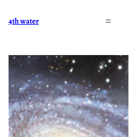
内
容
4th water
を
ス
キ
ッ
プ