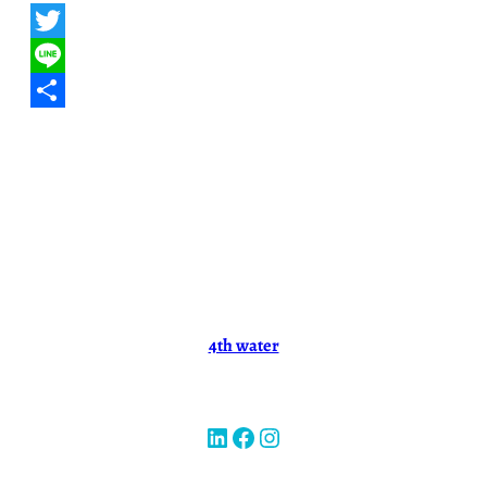
Twitter
Line
共
有
4th water
LinkedIn
Facebook
Instagram