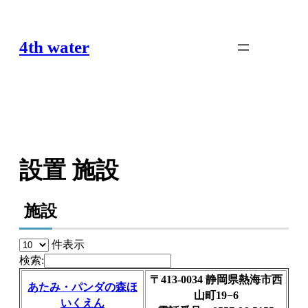
内
容
4th water
を
ス
キ
ッ
プ
設置 施設
施設
件表示
検索:
〒413-0034 静岡県熱海市西
あたみ・パンダの森ほ
山町19−6
いくえん