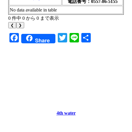
電話番号：0557-86-5155
No data available in table
0 件中 0 から 0 まで表示
❮
❯
Facebook
Twitter
Line
共
Share
有
4th water