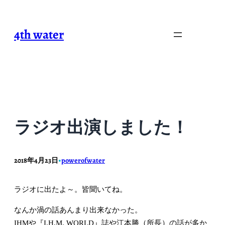
内
容
4th water
を
ス
キ
ッ
プ
ラジオ出演しました！
2018年4月23日
powerofwater
•
ラジオに出たよ～。皆聞いてね。
なんか渦の話あんまり出来なかった。
IHMや『I.H.M. WORLD』誌や江本勝（所長）の話が多か