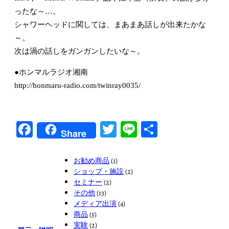
ったな～…。
シャワーヘッドに関しては、まあまあ話しが出来たかな
～。
次は渦の話しをガンガンしたいな～。
●ホンマルラジオ湘南
http://honmaru-radio.com/twinray0035/
Facebook
Twitter
Line
共
Share
有
お勧め商品
(1)
ショップ・施設
(2)
セミナー
(2)
その他
(13)
メディア出演
(4)
商品
(5)
実験
(2)