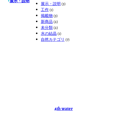
展示・説明
•
展示・説明
(3)
工作
(1)
掲載物
(3)
新商品
(2)
未分類
(2)
水の結晶
(1)
自然カテゴリ
(7)
4th water